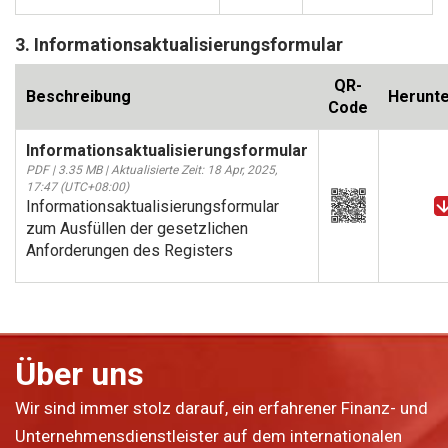
3. Informationsaktualisierungsformular
QR-
Beschreibung
Herunte
Code
Informationsaktualisierungsformular
PDF | 3.35 MB | Aktualisierte Zeit: 18 Apr, 2025,
17:47 (UTC+08:00)
Informationsaktualisierungsformular
zum Ausfüllen der gesetzlichen
Anforderungen des Registers
Über uns
Wir sind immer stolz darauf, ein erfahrener Finanz- und
Unternehmensdienstleister auf dem internationalen