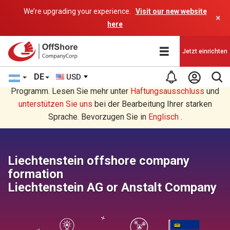
We’re upgrading your experience.
Visit our new website
×
here
Jetzt einrichten
DE
USD
Sie lesen eine Deutsche Übersetzung durch ein AI-
Programm. Lesen Sie mehr unter
Haftungsausschluss
und
unterstützen Sie uns
bei der Bearbeitung Ihrer starken
Sprache. Bevorzugen Sie in
Englisch
.
Liechtenstein offshore company
formation
Liechtenstein AG or Anstalt Company