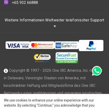
+65 932 66888
Weitere Informationen Weltweiter telefonischer Support
Copyright © 1997 - 2026 One IBC America, Inc. mit Sitz
in Delaware, Vereinigte Staaten von Amerika, mit
beschränkter Haftung und Mitgliedsfirma des One IBC
Netzwerks einer unabhängigen und separaten juristischen
®
We use cookies to enhance your online experience with our
Person, die mit der One IBC
Group ("
One IBC Limited
"),
website. By selecting "Continue," you acknowledge that you
einer Schweizer Einheit, verbunden ist. Alle Rechte