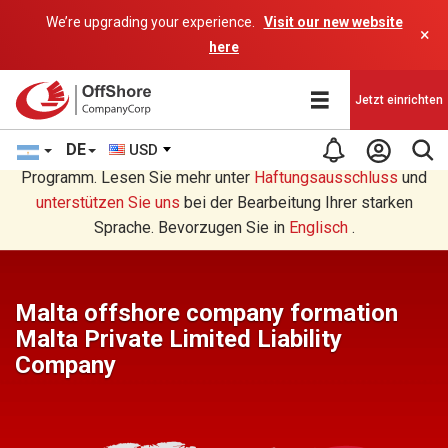
We’re upgrading your experience.
Visit our new website
×
here
Jetzt einrichten
DE
USD
Sie lesen eine Deutsche Übersetzung durch ein AI-
Programm. Lesen Sie mehr unter
Haftungsausschluss
und
unterstützen Sie uns
bei der Bearbeitung Ihrer starken
Sprache. Bevorzugen Sie in
Englisch
.
Malta offshore company formation
Malta Private Limited Liability
Company