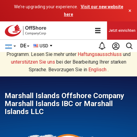
We’re upgrading your experience.
Visit our new website
×
here
Jetzt einrichten
DE
USD
Sie lesen eine Deutsche Übersetzung durch ein AI-
Programm. Lesen Sie mehr unter
Haftungsausschluss
und
unterstützen Sie uns
bei der Bearbeitung Ihrer starken
Sprache. Bevorzugen Sie in
Englisch
.
Marshall Islands Offshore Company
Marshall Islands IBC or Marshall
Islands LLC