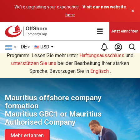
We’re upgrading your experience.
Visit our new website
×
here
Jetzt einrichten
DE
USD
Sie lesen eine Deutsche Übersetzung durch ein AI-
Programm. Lesen Sie mehr unter
Haftungsausschluss
und
unterstützen Sie uns
bei der Bearbeitung Ihrer starken
Sprache. Bevorzugen Sie in
Englisch
.
Mauritius offshore company
formation
Mauritius GBC1 or Mauritius
Authorised Company
Mehr erfahren