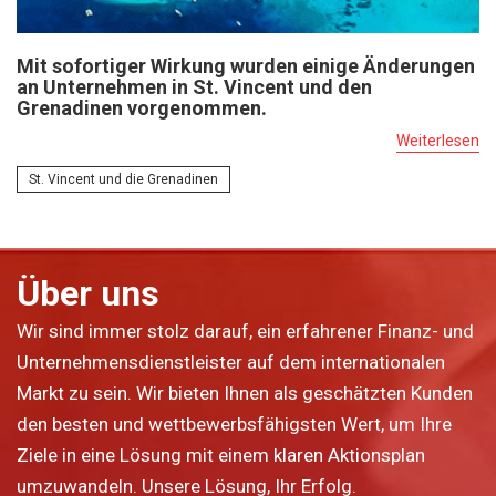
Mit sofortiger Wirkung wurden einige Änderungen
an Unternehmen in St. Vincent und den
Grenadinen vorgenommen.
Weiterlesen
St. Vincent und die Grenadinen
Über uns
Wir sind immer stolz darauf, ein erfahrener Finanz- und
Unternehmensdienstleister auf dem internationalen
Markt zu sein. Wir bieten Ihnen als geschätzten Kunden
den besten und wettbewerbsfähigsten Wert, um Ihre
Ziele in eine Lösung mit einem klaren Aktionsplan
umzuwandeln. Unsere Lösung, Ihr Erfolg.