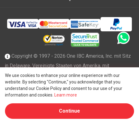
Copyright © 1997 - 2026 One IBC America, Inc. mit Sitz
in Delaware, Vereinigte Staaten von Amerika, mit
beschränkter Haftung und Mitgliedsfirma des One IBC
We use cookies to enhance your online experience with our
website. By selecting "Continue," you acknowledge that you
Netzwerks einer unabhängigen und separaten juristischen
understand our Cookie Policy and consent to our use of your
®
Person, die mit der One IBC
Group ("
One IBC Limited
"),
information and cookies.
Learn more
einer Schweizer Einheit, verbunden ist. Alle Rechte
Continue
vorbehalten. Weitere Informationen finden Sie unter
One
IBC Struktur
.