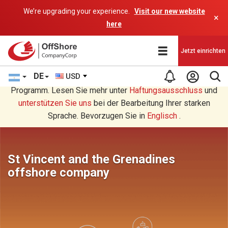
We’re upgrading your experience.
Visit our new website
×
here
Jetzt einrichten
DE
USD
Sie lesen eine Deutsche Übersetzung durch ein AI-
Programm. Lesen Sie mehr unter
Haftungsausschluss
und
unterstützen Sie uns
bei der Bearbeitung Ihrer starken
Sprache. Bevorzugen Sie in
Englisch
.
St Vincent and the Grenadines
offshore company