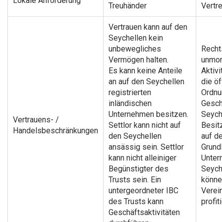
Lokale Anforderung
Treuhänder
Vertre
Vertrauen kann auf den
Seychellen kein
unbewegliches
Recht
Vermögen halten.
unmor
Es kann keine Anteile
Aktivi
an auf den Seychellen
die öf
registrierten
Ordnu
inländischen
Gesch
Unternehmen besitzen.
Seych
Vertrauens- /
Settlor kann nicht auf
Besit
Handelsbeschränkungen
den Seychellen
auf d
ansässig sein. Settlor
Grund
kann nicht alleiniger
Unter
Begünstigter des
Seych
Trusts sein. Ein
könne
untergeordneter IBC
Verei
des Trusts kann
profit
Geschäftsaktivitäten