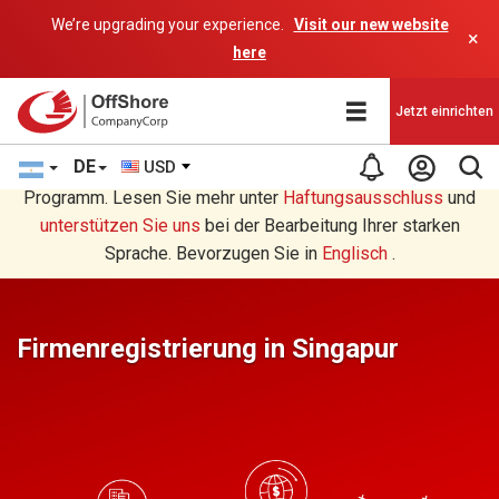
We’re upgrading your experience.
Visit our new website
×
here
Jetzt einrichten
DE
USD
Sie lesen eine Deutsche Übersetzung durch ein AI-
Programm. Lesen Sie mehr unter
Haftungsausschluss
und
unterstützen Sie uns
bei der Bearbeitung Ihrer starken
Sprache. Bevorzugen Sie in
Englisch
.
Firmenregistrierung in Singapur