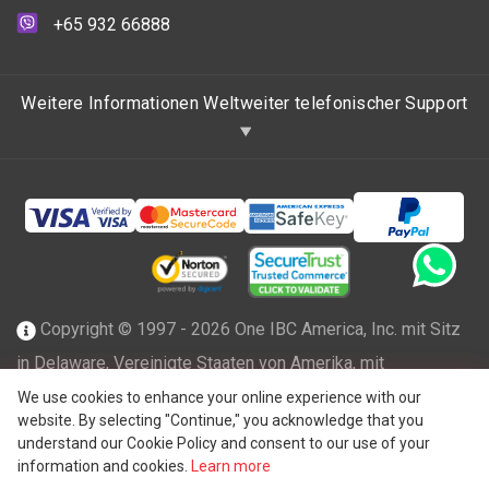
+65 932 66888
Weitere Informationen Weltweiter telefonischer Support
Copyright © 1997 - 2026 One IBC America, Inc. mit Sitz
in Delaware, Vereinigte Staaten von Amerika, mit
beschränkter Haftung und Mitgliedsfirma des One IBC
We use cookies to enhance your online experience with our
website. By selecting "Continue," you acknowledge that you
Netzwerks einer unabhängigen und separaten juristischen
understand our Cookie Policy and consent to our use of your
®
Person, die mit der One IBC
Group ("
One IBC Limited
"),
information and cookies.
Learn more