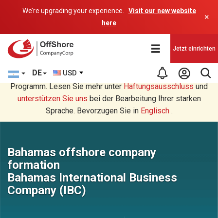
We’re upgrading your experience.
Visit our new website
×
here
Jetzt einrichten
DE
USD
Sie lesen eine Deutsche Übersetzung durch ein AI-
Programm. Lesen Sie mehr unter
Haftungsausschluss
und
unterstützen Sie uns
bei der Bearbeitung Ihrer starken
Sprache. Bevorzugen Sie in
Englisch
.
Bahamas offshore company
formation
Bahamas International Business
Company (IBC)