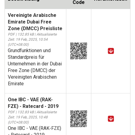
Code
Vereinigte Arabische
Emirate Dubai Free
Zone (DMCC) Preisliste
PDF | 132.85 kB | Aktualisierte
Zeit: 19 Feb, 2025, 10:54
(UTC+08:00)
Grundfunktionen und
Standardpreis für
Unternehmen in der Dubai
Free Zone (DMCC) der
Vereinigten Arabischen
Emirate
One IBC - VAE (RAK-
FZE) - Ratecard - 2019
PDF | 132.83 kB | Aktualisierte
Zeit: 19 Feb, 2025, 10:48
(UTC+08:00)
One IBC - VAE (RAK-FZE)
- Ratecard - 2019