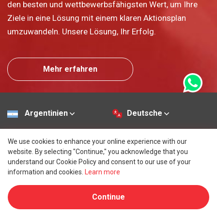
den besten und wettbewerbsfähigsten Wert, um Ihre
Ziele in eine Lösung mit einem klaren Aktionsplan
umzuwandeln. Unsere Lösung, Ihr Erfolg.
Mehr erfahren
Argentinien
Deutsche
Über uns
Dokumente herunterladen
We use cookies to enhance your online experience with our
website. By selecting "Continue," you acknowledge that you
Allgemeine
Regalfirmen
understand our Cookie Policy and consent to our use of your
Nutzungsbedingungen
Länder /
information and cookies.
Learn more
Rechtliche
Gerichtsbarkeiten
Continue
Vereinbarungen
Glossar