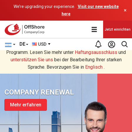
We’re upgrading your experience.
Visit our new website
×
here
Jetzt einrichten
DE
USD
Sie lesen eine Deutsche Übersetzung durch ein AI-
Programm. Lesen Sie mehr unter
Haftungsausschluss
und
unterstützen Sie uns
bei der Bearbeitung Ihrer starken
Sprache. Bevorzugen Sie in
Englisch
.
COMPANY RENEWAL
Mehr erfahren