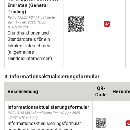
Emiraten (General
Trading).
PDF | 132.27 kB | Aktualisierte
Zeit: 19 Feb, 2025, 10:55
(UTC+08:00)
Grundfunktionen und
Standardpreis für ein
lokales Unternehmen
(allgemeines
Handelsunternehmen).
4. Informationsaktualisierungsformular
QR-
Beschreibung
Herunte
Code
Informationsaktualisierungsformular
PDF | 3.35 MB | Aktualisierte Zeit: 18 Apr, 2025,
17:47 (UTC+08:00)
Informationsaktualisierungsformular
zum Ausfüllen der gesetzlichen