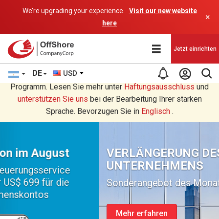
We’re upgrading your experience.
Visit our new website
×
here
Jetzt einrichten
DE
USD
Sie lesen eine Deutsche Übersetzung durch ein AI-
Programm. Lesen Sie mehr unter
Haftungsausschluss
und
unterstützen Sie uns
bei der Bearbeitung Ihrer starken
Sprache. Bevorzugen Sie in
Englisch
.
VERLÄNGERUNG DES
UNTERNEHMENS
Sonderangebot des Monats
Mehr erfahren