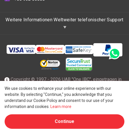
Weitere Informationen Weltweiter telefonischer Support
Copyright © 1997 - 2026 UAB "One IBC", eingetragen in
der Republik Litauen mit beschränkter Haftung und Mitglied
We use cookies to enhance your online experience with our
website. By selecting "Continue," you acknowledge that you
des One IBC Netzwerks einer unabhängigen und separaten
understand our Cookie Policy and consent to our use of your
®
juristischen Person, die mit der One IBC
Group ("
One IBC
information and cookies.
Learn more
Limited
"), einer Schweizer Einheit, verbunden ist. Alle
Continue
Rechte vorbehalten. Weitere Informationen finden Sie unter