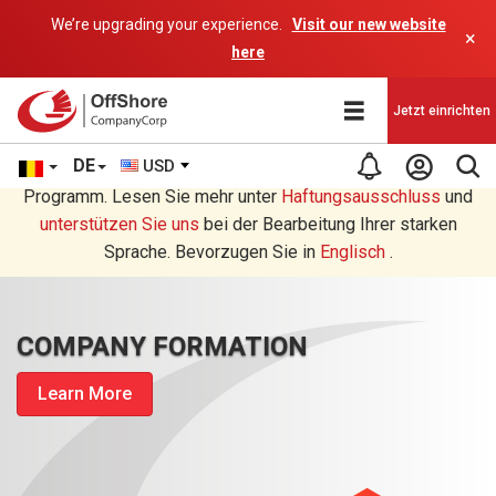
We’re upgrading your experience.
Visit our new website
×
here
Jetzt einrichten
DE
USD
Sie lesen eine Deutsche Übersetzung durch ein AI-
Programm. Lesen Sie mehr unter
Haftungsausschluss
und
unterstützen Sie uns
bei der Bearbeitung Ihrer starken
Sprache. Bevorzugen Sie in
Englisch
.
COMPANY FORMATION
Learn More