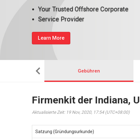
Your Trusted Offshore Corporate
Service Provider
Learn More
man das ein
Gebühren
Firmenkit der Indiana, 
Aktualisierte Zeit: 19 Nov, 2020, 17:54 (UTC+08:00)
Satzung (Gründungsurkunde)