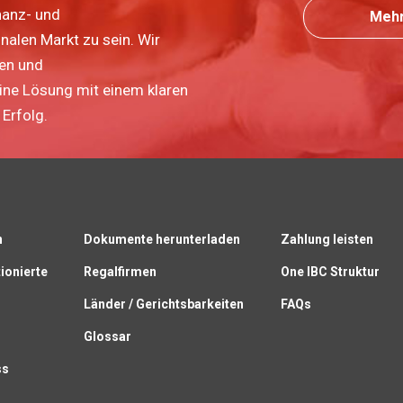
nanz- und
Mehr
nalen Markt zu sein. Wir
ten und
eine Lösung mit einem klaren
Erfolg.
n
Dokumente herunterladen
Zahlung leisten
ionierte
Regalfirmen
One IBC Struktur
Länder / Gerichtsbarkeiten
FAQs
Glossar
ss