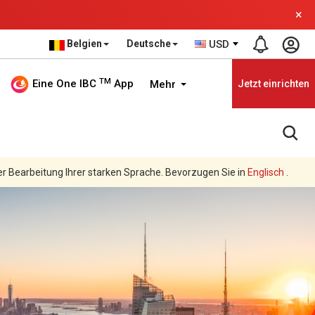
×
Belgien
Deutsche
USD
TM
Eine One IBC
App
Mehr
Jetzt einrichten
er Bearbeitung Ihrer starken Sprache. Bevorzugen Sie in
Englisch
.