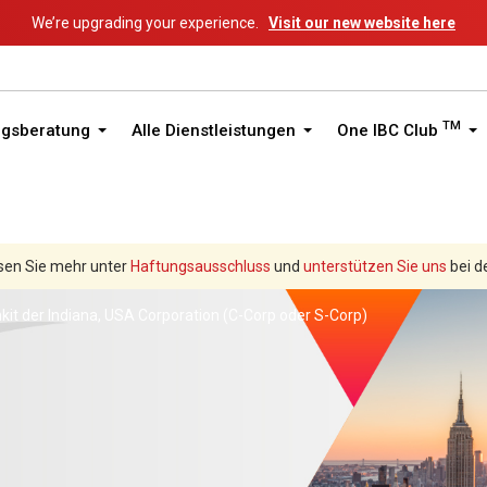
We’re upgrading your experience.
Visit our new website here
TM
ngsberatung
Alle Dienstleistungen
One IBC Club
sen Sie mehr unter
Haftungsausschluss
und
unterstützen Sie uns
bei d
kit der Indiana, USA Corporation (C-Corp oder S-Corp)