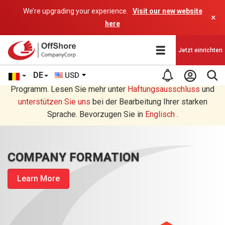
We’re upgrading your experience.
Visit our new website
×
here
Jetzt einrichten
DE
USD
Sie lesen eine Deutsche Übersetzung durch ein AI-
Programm. Lesen Sie mehr unter
Haftungsausschluss
und
unterstützen Sie uns
bei der Bearbeitung Ihrer starken
Sprache. Bevorzugen Sie in
Englisch
.
COMPANY FORMATION
Learn More