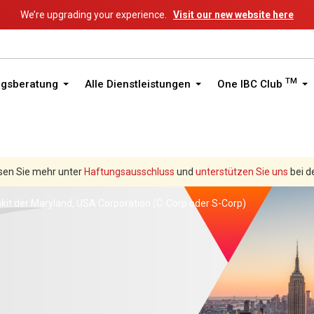
We’re upgrading your experience.
Visit our new website here
TM
ngsberatung
Alle Dienstleistungen
One IBC Club
sen Sie mehr unter
Haftungsausschluss
und
unterstützen Sie uns
bei d
kit der Maryland, USA Corporation (C-Corp oder S-Corp)