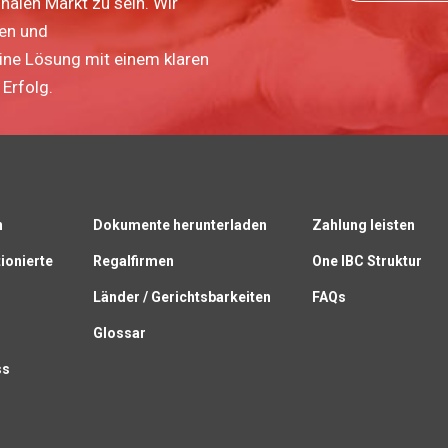
nalen Markt zu sein. Wir
ten und
eine Lösung mit einem klaren
Erfolg.
n
Dokumente herunterladen
Zahlung leisten
ionierte
Regalfirmen
One IBC Struktur
Länder / Gerichtsbarkeiten
FAQs
Glossar
ss