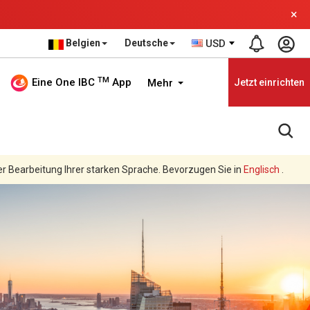
×
Belgien
Deutsche
USD
TM
Eine One IBC
App
Mehr
Jetzt einrichten
er Bearbeitung Ihrer starken Sprache. Bevorzugen Sie in
Englisch
.