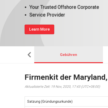
Your Trusted Offshore Corporate
Service Provider
Learn More
man das ein
Gebühren
Firmenkit der Maryland
Aktualisierte Zeit: 19 Nov, 2020, 17:43 (UTC+08:00)
Satzung (Gründungsurkunde)