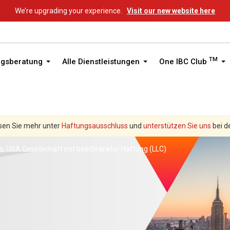
We’re upgrading your experience.
Visit our new website here
TM
ngsberatung
Alle Dienstleistungen
One IBC Club
sen Sie mehr unter
Haftungsausschluss
und
unterstützen Sie uns
bei d
, USA Gesellschaft mit beschränkter Haftung (LLC)