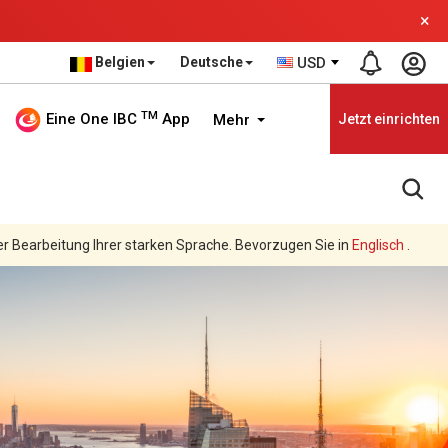
×
Belgien
Deutsche
USD
TM
Eine One IBC
App
Mehr
Jetzt einrichten
er Bearbeitung Ihrer starken Sprache. Bevorzugen Sie in
Englisch
.