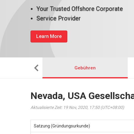
Your Trusted Offshore Corporate
Service Provider
Learn More
man das ein
Gebühren
Nevada, USA Gesellscha
Aktualisierte Zeit: 19 Nov, 2020, 17:50 (UTC+08:00)
Satzung (Gründungsurkunde)