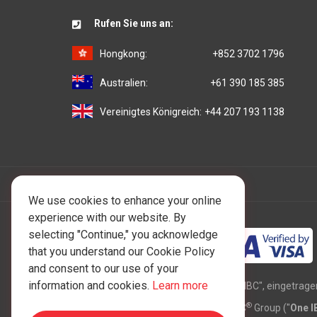
Rufen Sie uns an:
Hongkong:
+852 3702 1796
Australien:
+61 390 185 385
Vereinigtes Königreich:
+44 207 193 1138
We use cookies to enhance your online
experience with our website. By
selecting "Continue," you acknowledge
that you understand our Cookie Policy
and consent to our use of your
information and cookies.
Learn more
Copyright © 1997 - 2026 UAB "One IBC", eingetrage
®
juristischen Person, die mit der One IBC
Group ("
One I