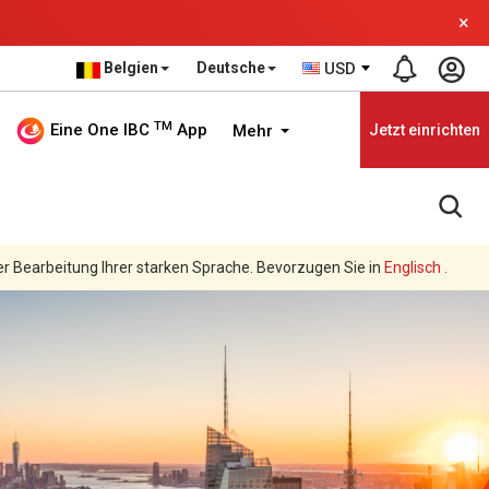
×
Belgien
Deutsche
USD
TM
Eine One IBC
App
Mehr
Jetzt einrichten
er Bearbeitung Ihrer starken Sprache. Bevorzugen Sie in
Englisch
.