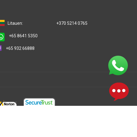
Litauen:
+370 5214 0765
+65 8641 5350
+65 932 66888
One IBC Netzwerks einer unabhängigen und separaten
ehalten. Weitere Informationen finden Sie unter
One IBC