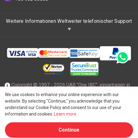
Weitere Informationen Weltweiter telefonischer Support
Copyright © 1997 - 2026 UAB "One IBC", eingetragen in
der Republik Litauen mit beschränkter Haftung und Mitglied
We use cookies to enhance your online experience with our
website. By selecting "Continue," you acknowledge that you
des One IBC Netzwerks einer unabhängigen und separaten
understand our Cookie Policy and consent to our use of your
®
juristischen Person, die mit der One IBC
Group ("
One IBC
information and cookies.
Learn more
Limited
"), einer Schweizer Einheit, verbunden ist. Alle
Continue
Rechte vorbehalten. Weitere Informationen finden Sie unter