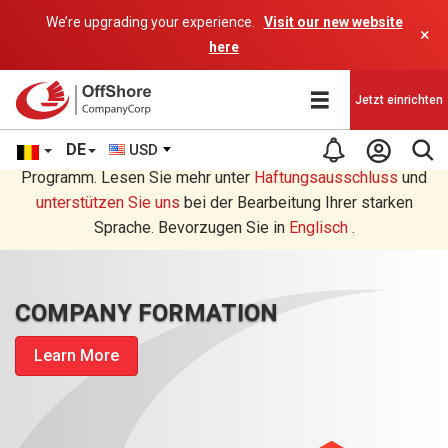
We’re upgrading your experience.
Visit our new website
×
here
Jetzt einrichten
DE
USD
Sie lesen eine Deutsche Übersetzung durch ein AI-
Programm. Lesen Sie mehr unter
Haftungsausschluss
und
unterstützen Sie uns
bei der Bearbeitung Ihrer starken
Sprache. Bevorzugen Sie in
Englisch
.
COMPANY FORMATION
Learn More