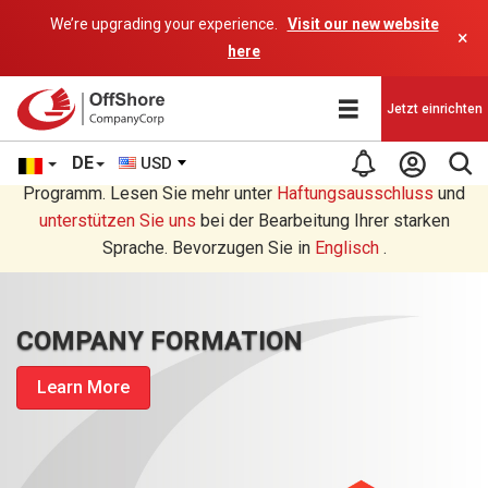
We’re upgrading your experience.
Visit our new website
×
here
Jetzt einrichten
DE
USD
Sie lesen eine Deutsche Übersetzung durch ein AI-
Programm. Lesen Sie mehr unter
Haftungsausschluss
und
unterstützen Sie uns
bei der Bearbeitung Ihrer starken
Sprache. Bevorzugen Sie in
Englisch
.
COMPANY FORMATION
Learn More