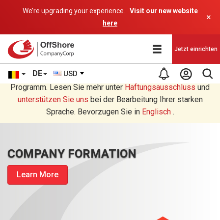
We’re upgrading your experience.
Visit our new website
×
here
Jetzt einrichten
DE
USD
Sie lesen eine Deutsche Übersetzung durch ein AI-
Programm. Lesen Sie mehr unter
Haftungsausschluss
und
unterstützen Sie uns
bei der Bearbeitung Ihrer starken
Sprache. Bevorzugen Sie in
Englisch
.
COMPANY FORMATION
Learn More