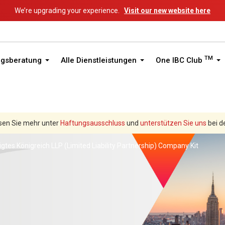
We’re upgrading your experience.
Visit our new website here
TM
ngsberatung
Alle Dienstleistungen
One IBC Club
sen Sie mehr unter
Haftungsausschluss
und
unterstützen Sie uns
bei d
igtes Königreich LLP (Limited Liability Partnership) Company Kit