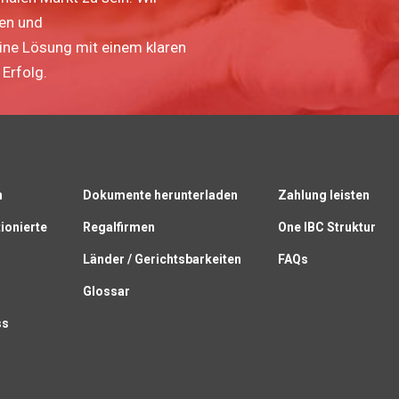
ten und
eine Lösung mit einem klaren
Erfolg.
n
Dokumente herunterladen
Zahlung leisten
ionierte
Regalfirmen
One IBC Struktur
Länder / Gerichtsbarkeiten
FAQs
Glossar
ss