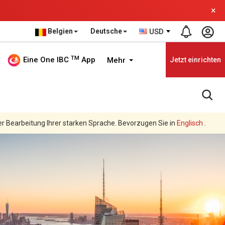
×
Belgien
Deutsche
USD
TM
Eine One IBC
App
Mehr
Jetzt einrichten
er Bearbeitung Ihrer starken Sprache. Bevorzugen Sie in
Englisch
.