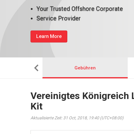
Your Trusted Offshore Corporate
Service Provider
Learn More
man das ein
Gebühren
Vereinigtes Königreich 
Kit
Aktualisierte Zeit: 31 Oct, 2018, 19:40 (UTC+08:00)