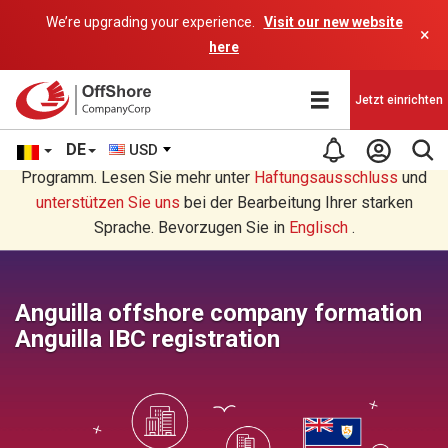
We’re upgrading your experience.
Visit our new website
×
here
Jetzt einrichten
DE
USD
Sie lesen eine Deutsche Übersetzung durch ein AI-
Programm. Lesen Sie mehr unter
Haftungsausschluss
und
unterstützen Sie uns
bei der Bearbeitung Ihrer starken
Sprache. Bevorzugen Sie in
Englisch
.
Anguilla offshore company formation
Anguilla IBC registration