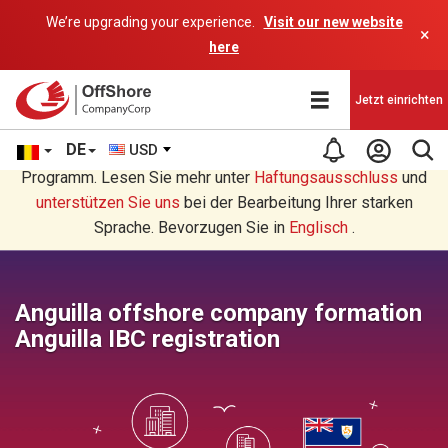
We’re upgrading your experience.
Visit our new website
×
here
Jetzt einrichten
DE
USD
Sie lesen eine Deutsche Übersetzung durch ein AI-
Programm. Lesen Sie mehr unter
Haftungsausschluss
und
unterstützen Sie uns
bei der Bearbeitung Ihrer starken
Sprache. Bevorzugen Sie in
Englisch
.
Anguilla offshore company formation
Anguilla IBC registration