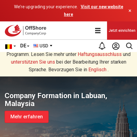
We’re upgrading your experience.
Visit our new website
×
here
Jetzt einrichten
DE
USD
Sie lesen eine Deutsche Übersetzung durch ein AI-
Programm. Lesen Sie mehr unter
Haftungsausschluss
und
unterstützen Sie uns
bei der Bearbeitung Ihrer starken
Sprache. Bevorzugen Sie in
Englisch
.
Company Formation in Labuan,
Malaysia
Mehr erfahren