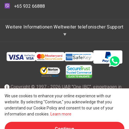
+65 932 66888
Weitere Informationen Weltweiter telefonischer Support
Copyright © 1997 - 2026 UAB "One IBC", eingetragen in
der Republik Litauen mit beschränkter Haftung und Mitglied
We use cookies to enhance your online experience with our
website. By selecting "Continue," you acknowledge that you
des One IBC Netzwerks einer unabhängigen und separaten
understand our Cookie Policy and consent to our use of your
®
juristischen Person, die mit der One IBC
Group ("
One IBC
information and cookies.
Learn more
Limited
"), einer Schweizer Einheit, verbunden ist. Alle
Continue