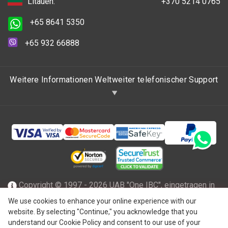
Litauen:
+370 5214 0765
+65 8641 5350
+65 932 66888
Weitere Informationen Weltweiter telefonischer Support
Copyright © 1997 - 2026 UAB "One IBC", eingetragen in
der Republik Litauen mit beschränkter Haftung und Mitglied
We use cookies to enhance your online experience with our
website. By selecting "Continue," you acknowledge that you
des One IBC Netzwerks einer unabhängigen und separaten
understand our Cookie Policy and consent to our use of your