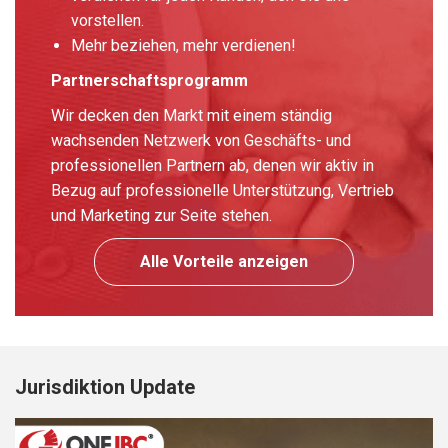
vorstellen.
Mehr beziehen, mehr verdienen!
Partnerschaftsprogramm
Wir decken den Markt mit einem ständig
wachsenden Netzwerk von Geschäfts- und
professionellen Partnern ab, denen wir aktiv in
Bezug auf professionelle Unterstützung, Vertrieb
und Marketing zur Seite stehen.
Alle Vorteile anzeigen
Jurisdiktion Update