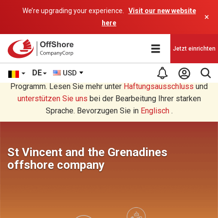
We’re upgrading your experience.
Visit our new website
×
here
Jetzt einrichten
DE
USD
Sie lesen eine Deutsche Übersetzung durch ein AI-
Programm. Lesen Sie mehr unter
Haftungsausschluss
und
unterstützen Sie uns
bei der Bearbeitung Ihrer starken
Sprache. Bevorzugen Sie in
Englisch
.
St Vincent and the Grenadines
offshore company