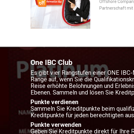
Offshore Company 
Partnerschaft mi
Hersteller von U
eingegangen sind,
rationalisieren un
verbessern.
One IBC Club
Es gibt vier Rangstufen einer ONE IBC-M
Ränge auf, wenn Sie die Qualifikationskr
Reise erhöhte Belohnungen und Erlebniss
Ebenen. Sammeln und lösen Sie Kreditpu
Punkte verdienen
Sammeln Sie Kreditpunkte beim qualifiz
Kreditpunkte für jeden berechtigten au
Punkte verwenden
Geben Sie Kreditpunkte direkt für Ihre