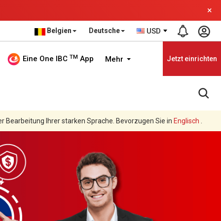
×
Belgien
Deutsche
USD
TM
Eine One IBC
App
Mehr
Jetzt einrichten
er Bearbeitung Ihrer starken Sprache. Bevorzugen Sie in
Englisch
.