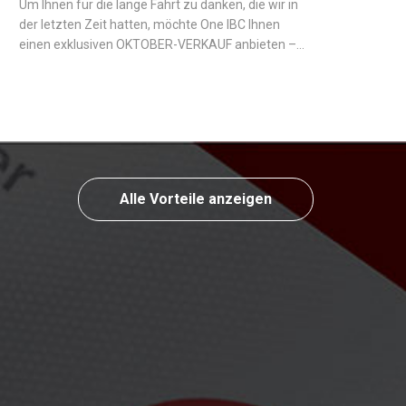
Um Ihnen für die lange Fahrt zu danken, die wir in
der letzten Zeit hatten, möchte One IBC Ihnen
einen exklusiven OKTOBER-VERKAUF anbieten –
saisonale Pakete für diejenigen, die eine Offshore-
Firma auf den Seychellen eröffnen möchten.
Alle Vorteile anzeigen