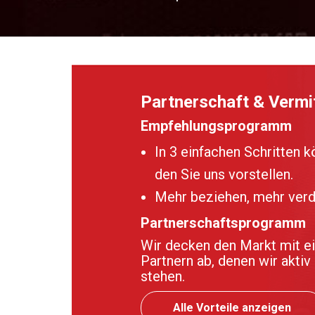
Partnerschaft & Vermit
Empfehlungsprogramm
In 3 einfachen Schritten 
den Sie uns vorstellen.
Mehr beziehen, mehr verd
Partnerschaftsprogramm
Wir decken den Markt mit e
Partnern ab, denen wir aktiv
stehen.
Alle Vorteile anzeigen