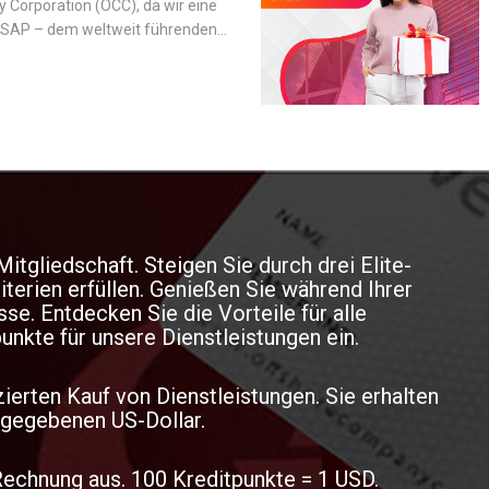
Corporation (OCC), da wir eine
t SAP – dem weltweit führenden
nternehmenssoftware –
 um den Betrieb zu
d unsere Dienstleistungen zu
itgliedschaft. Steigen Sie durch drei Elite-
iterien erfüllen. Genießen Sie während Ihrer
e. Entdecken Sie die Vorteile für alle
nkte für unsere Dienstleistungen ein.
ierten Kauf von Dienstleistungen. Sie erhalten
sgegebenen US-Dollar.
 Rechnung aus. 100 Kreditpunkte = 1 USD.