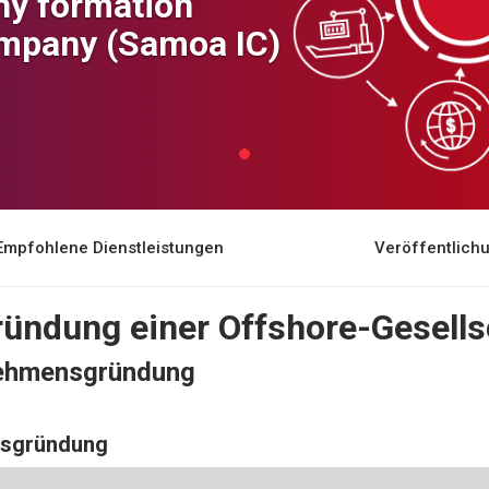
y formation
ompany (Samoa IC)
Empfohlene Dienstleistungen
Veröffentlic
ündung einer Offshore-Gesells
nehmensgründung
ensgründung