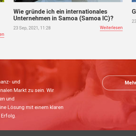
Wie gründe ich ein internationales
G
Unternehmen in Samoa (Samoa IC)?
23
Weiterlesen
23 Sep, 2021, 11:28
sen
nanz- und
Mehr
nalen Markt zu sein. Wir
ten und
eine Lösung mit einem klaren
Erfolg.