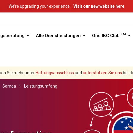
We’re upgrading your experience.
Visit our new website here
TM
ngsberatung
Alle Dienstleistungen
One IBC Club
sen Sie mehr unter
Haftungsausschluss
und
unterstützen Sie uns
bei d
Samoa
Leistungsumfang