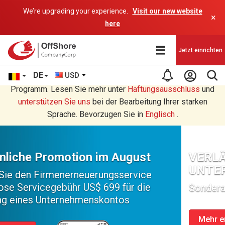
We’re upgrading your experience.
Visit our new website
×
here
Jetzt einrichten
DE
USD
Sie lesen eine Deutsche Übersetzung durch ein AI-
Programm. Lesen Sie mehr unter
Haftungsausschluss
und
unterstützen Sie uns
bei der Bearbeitung Ihrer starken
Sprache. Bevorzugen Sie in
Englisch
.
VERLÄNGERUNG DES
UNTERNEHMENS
Sonderangebot des Monats
Mehr erfahren