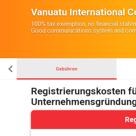
Vanuatu International 
100% tax exemption, no financial stat
Good communications system and conve
Gebühren
Registrierungskosten f
Unternehmensgründung
Reg