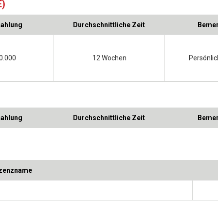
E)
zahlung
Durchschnittliche Zeit
Bemer
0.000
12 Wochen
Persönli
zahlung
Durchschnittliche Zeit
Bemer
izenzname