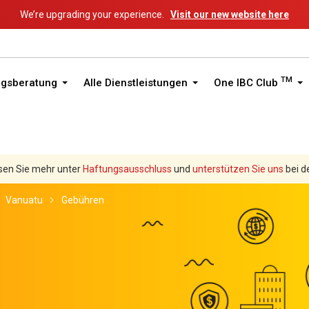
We’re upgrading your experience.
Visit our new website here
TM
ngsberatung
Alle Dienstleistungen
One IBC Club
sen Sie mehr unter
Haftungsausschluss
und
unterstützen Sie uns
bei d
Vanuatu
Gebühren