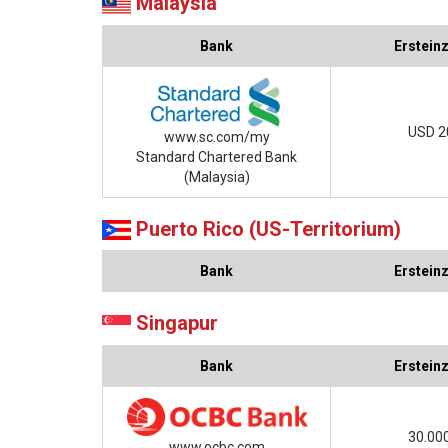
Malaysia
Bank
Erstein
USD 2
www.sc.com/my
Standard Chartered Bank
(Malaysia)
Puerto Rico (US-Territorium)
Bank
Erstein
Singapur
Bank
Erstein
30.00
www.ocbc.com