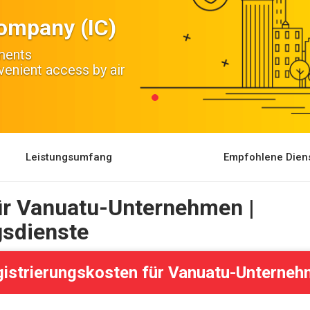
Company (IC)
ements
nient access by air
Leistungsumfang
Empfohlene Diens
ür Vanuatu-Unternehmen |
sdienste
istrierungskosten für Vanuatu-Unterne