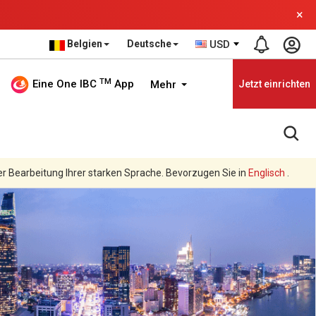
×
Belgien
Deutsche
USD
TM
Eine One IBC
App
Mehr
Jetzt einrichten
er Bearbeitung Ihrer starken Sprache. Bevorzugen Sie in
Englisch
.