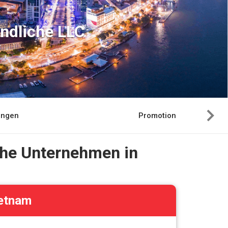
indliche LLC
hungen
Promotion
che Unternehmen in
ietnam