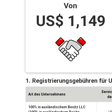
Von
US$ 1,149
1. Registrierungsgebühren für 
Servic
Art des Unternehmens
da
100% in ausländischem Besitz LLC
(100% in ausländischem Besitz
US