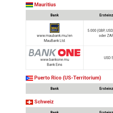
Mauritius
Bank
Erstein
5.000 (GBP, USD
www.maubank.mu/en
oder ZAR
MauBank Ltd.
USD 
www.bankone.mu
Bank Eins
Puerto Rico (US-Territorium)
Bank
Erstein
Schweiz
Bank
Erstein