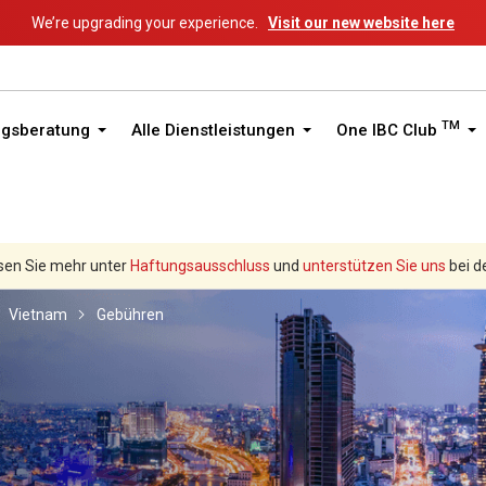
We’re upgrading your experience.
Visit our new website here
TM
ngsberatung
Alle Dienstleistungen
One IBC Club
sen Sie mehr unter
Haftungsausschluss
und
unterstützen Sie uns
bei d
Vietnam
Gebühren