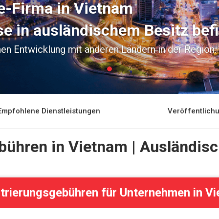
e-Firma in Vietnam
ise in ausländischem Besitz bef
chen Entwicklung mit anderen Ländern in der Region.
Empfohlene Dienstleistungen
Veröffentlic
bühren in Vietnam | Ausländis
trierungsgebühren für Unternehmen in V