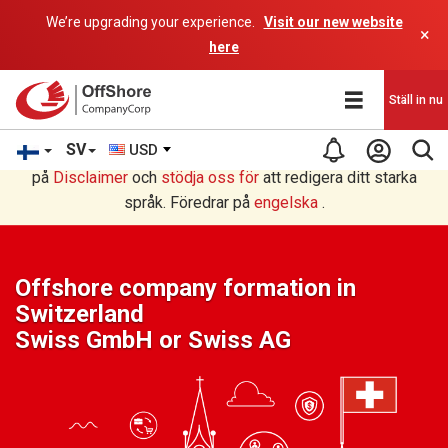
We’re upgrading your experience.
Visit our new website
×
here
Ställ in nu
SV
USD
Du läser i Swedish översättning av ett AI-program. Läs mer
på
Disclaimer
och
stödja oss för
att redigera ditt starka
språk. Föredrar på
engelska
.
Offshore company formation in
Switzerland
Swiss GmbH or Swiss AG