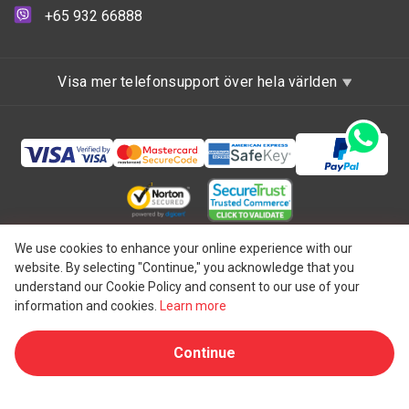
+65 932 66888
Visa mer telefonsupport över hela världen
Copyright © 1997 - 2026 UAB "One IBC", bildat i
We use cookies to enhance your online experience with our
website. By selecting "Continue," you acknowledge that you
Republiken Litauen med begränsat ansvar och ett
understand our Cookie Policy and consent to our use of your
medlemsföretag i One IBC nätverk av oberoende och
information and cookies.
Learn more
®
separat juridisk enhet ansluten till One IBC
Group ("
One
Continue
IBC Limited
"), en schweizisk enhet. Alla rättigheter
förbehållna. Se
en One IBC struktur
för mer information.