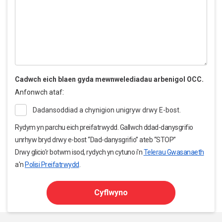
Cadwch eich blaen gyda mewnwelediadau arbenigol OCC.
:
Anfonwch ataf
Dadansoddiad a chynigion unigryw drwy E-bost.
Rydym yn parchu eich preifatrwydd. Gallwch ddad-danysgrifio
unrhyw bryd drwy e-bost “Dad-danysgrifio” ateb “STOP”
Drwy glicio'r botwm isod, rydych yn cytuno i'n
Telerau Gwasanaeth
a'n
Polisi Preifatrwydd
.
Cyflwyno