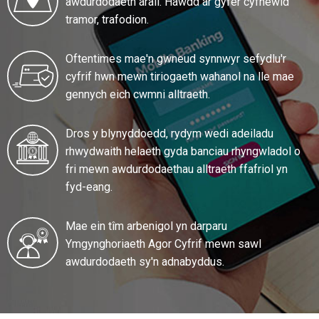
awdurdodaeth arall. Hawdd ar gyfer cyfnewid
tramor, trafodion.
Oftentimes mae'n gwneud synnwyr sefydlu'r
cyfrif hwn mewn tiriogaeth wahanol na lle mae
gennych eich cwmni alltraeth.
Dros y blynyddoedd, rydym wedi adeiladu
rhwydwaith helaeth gyda banciau rhyngwladol o
fri mewn awdurdodaethau alltraeth ffafriol yn
fyd-eang.
Mae ein tîm arbenigol yn darparu
Ymgynghoriaeth Agor Cyfrif mewn sawl
awdurdodaeth sy'n adnabyddus.