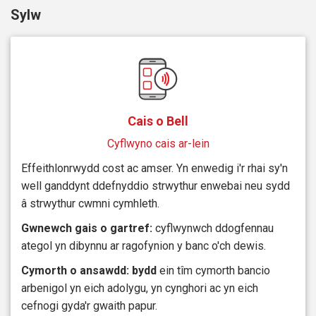
Sylw
Cais o Bell
Cyflwyno cais ar-lein
Effeithlonrwydd cost ac amser. Yn enwedig i'r rhai sy'n
well ganddynt ddefnyddio strwythur enwebai neu sydd
â strwythur cwmni cymhleth.
Gwnewch gais o gartref:
cyflwynwch ddogfennau
ategol yn dibynnu ar ragofynion y banc o'ch dewis.
Cymorth o ansawdd: bydd
ein tîm cymorth bancio
arbenigol yn eich adolygu, yn cynghori ac yn eich
cefnogi gyda'r gwaith papur.