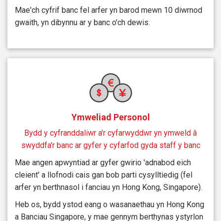
Mae'ch cyfrif banc fel arfer yn barod mewn 10 diwrnod
gwaith, yn dibynnu ar y banc o'ch dewis.
Ymweliad Personol
Bydd y cyfranddaliwr a'r cyfarwyddwr yn ymweld â
swyddfa'r banc ar gyfer y cyfarfod gyda staff y banc
Mae angen apwyntiad ar gyfer gwirio 'adnabod eich
cleient' a llofnodi cais gan bob parti cysylltiedig (fel
arfer yn berthnasol i fanciau yn Hong Kong, Singapore).
Heb os, bydd ystod eang o wasanaethau yn Hong Kong
a Banciau Singapore, y mae gennym berthynas ystyrlon