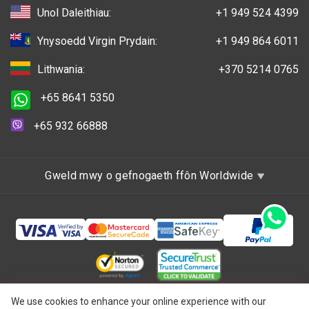
Unol Daleithiau:
+1 949 524 4399
Ynysoedd Virgin Prydain:
+1 949 864 6011
Lithwania:
+370 5214 0765
+65 8641 5350
+65 932 66888
Gweld mwy o gefnogaeth ffôn Worldwide
Hawlfraint © 1997 - 2026 One IBC Limited, wedi'i
We use cookies to enhance your online experience with our