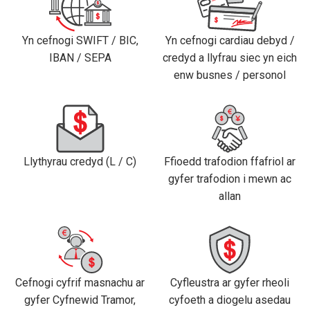
Yn cefnogi SWIFT / BIC,
Yn cefnogi cardiau debyd /
IBAN / SEPA
credyd a llyfrau siec yn eich
enw busnes / personol
Llythyrau credyd (L / C)
Ffioedd trafodion ffafriol ar
gyfer trafodion i mewn ac
allan
Cefnogi cyfrif masnachu ar
Cyfleustra ar gyfer rheoli
gyfer Cyfnewid Tramor,
cyfoeth a diogelu asedau