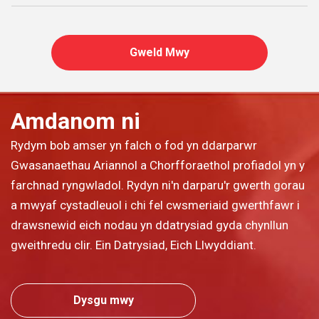
Gweld Mwy
Amdanom ni
Rydym bob amser yn falch o fod yn ddarparwr
Gwasanaethau Ariannol a Chorfforaethol profiadol yn y
farchnad ryngwladol. Rydyn ni'n darparu'r gwerth gorau
a mwyaf cystadleuol i chi fel cwsmeriaid gwerthfawr i
drawsnewid eich nodau yn ddatrysiad gyda chynllun
gweithredu clir. Ein Datrysiad, Eich Llwyddiant.
Dysgu mwy