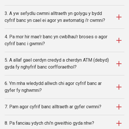
3. A yw sefydlu cwmni alltraeth yn golygu y bydd
cyfrif banc yn cael ei agor yn awtomatig i'r cwmni?
4. Pa mor hir mae'r banc yn cwblhau'r broses o agor
cyfrif banc i gwmni?
5. A allaf gael cerdyn credyd a cherdyn ATM (debyd)
gyda fy nghyfrif banc corfforaethol?
6. Ym mha wledydd allwch chi agor cyfrif banc ar
gyfer fy nghwmni?
7. Pam agor cyfrif banc alltraeth ar gyfer cwmni?
8. Pa fanciau ydych chi'n gweithio gyda nhw?