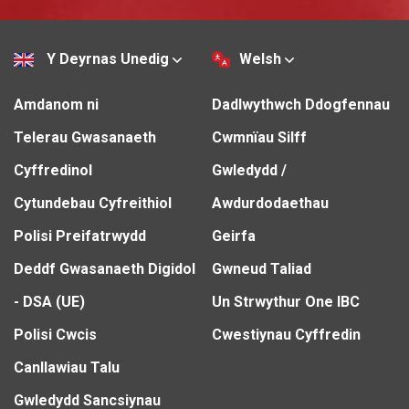
Y Deyrnas Unedig
Welsh
Amdanom ni
Dadlwythwch Ddogfennau
Telerau Gwasanaeth
Cwmnïau Silff
Cyffredinol
Gwledydd /
Cytundebau Cyfreithiol
Awdurdodaethau
Polisi Preifatrwydd
Geirfa
Deddf Gwasanaeth Digidol
Gwneud Taliad
- DSA (UE)
Un Strwythur One IBC
Polisi Cwcis
Cwestiynau Cyffredin
Canllawiau Talu
Gwledydd Sancsiynau