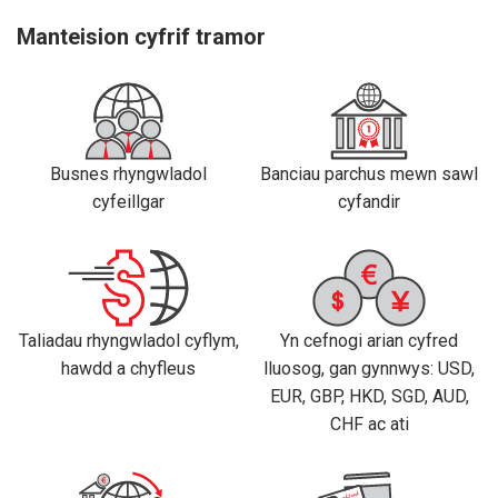
Manteision cyfrif tramor
Busnes rhyngwladol
Banciau parchus mewn sawl
cyfeillgar
cyfandir
Taliadau rhyngwladol cyflym,
Yn cefnogi arian cyfred
hawdd a chyfleus
lluosog, gan gynnwys: USD,
EUR, GBP, HKD, SGD, AUD,
CHF ac ati