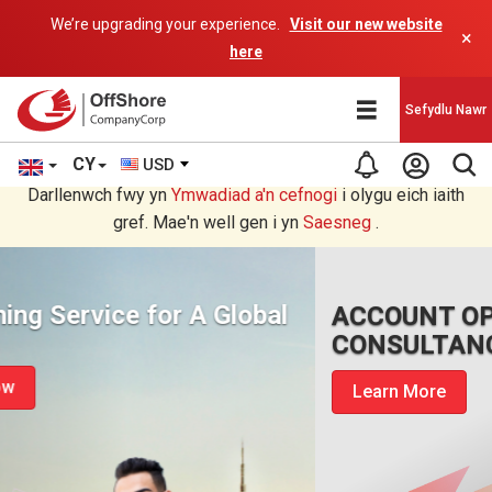
We’re upgrading your experience.
Visit our new website
×
here
Sefydlu Nawr
CY
USD
Rydych chi'n darllen yn Welsh cyfieithu gan raglen AI.
Darllenwch fwy yn
Ymwadiad a'n
cefnogi
i olygu eich iaith
gref. Mae'n well gen i yn
Saesneg
.
ACCOUNT OPENING
CONSULTANCY
Learn More