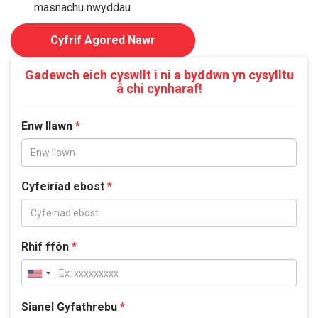
masnachu nwyddau
Cyfrif Agored Nawr
Gadewch eich cyswllt i ni a byddwn yn cysylltu
â chi cynharaf!
Enw llawn
*
Cyfeiriad ebost
*
Rhif ffôn
*
Sianel Gyfathrebu
*