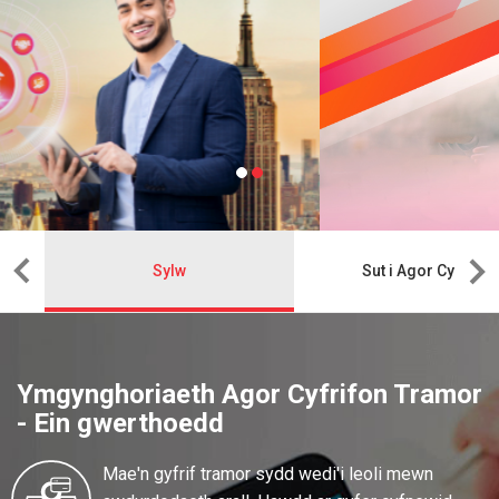
Sylw
Sut i Agor Cyfrif
Ymgynghoriaeth Agor Cyfrifon Tramor
- Ein gwerthoedd
Mae'n gyfrif tramor sydd wedi'i leoli mewn