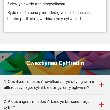
â nhw, yn cwrdd â'ch disgwyliadau.
Bydd ein tîm banc ymroddedig yn eich helpu chi i
baratoi portffolio gweddus cyn y cyfweliad.
Cwestiynau Cyffredin
1. Oes rhaid i mi aros i'r cwblhad sefydlu fy nghwmni
alltraeth cyn agor cyfrif banc ar gyfer fy nghwmni?
2. A oes angen i mi ddod i'r banc yn bersonol i agor
cyfrif?