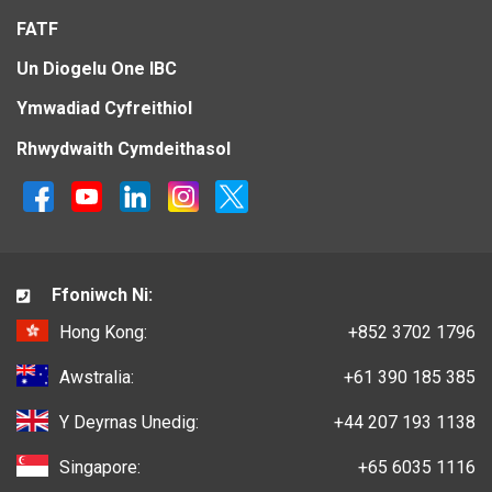
FATF
Un Diogelu One IBC
Ymwadiad Cyfreithiol
Rhwydwaith Cymdeithasol
Ffoniwch Ni:
Hong Kong:
+852 3702 1796
Awstralia:
+61 390 185 385
Y Deyrnas Unedig:
+44 207 193 1138
Singapore:
+65 6035 1116