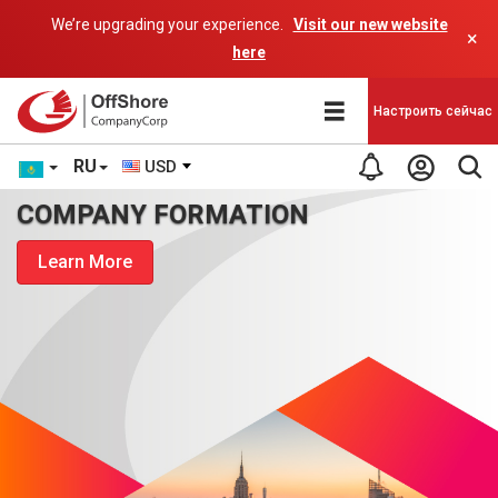
We’re upgrading your experience.
Visit our new website
×
here
Настроить сейчас
RU
USD
COMPANY FORMATION
Learn More