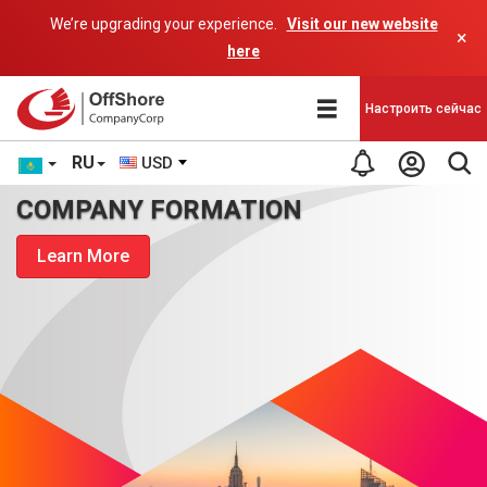
We’re upgrading your experience.
Visit our new website
×
here
Настроить сейчас
RU
USD
COMPANY FORMATION
Learn More