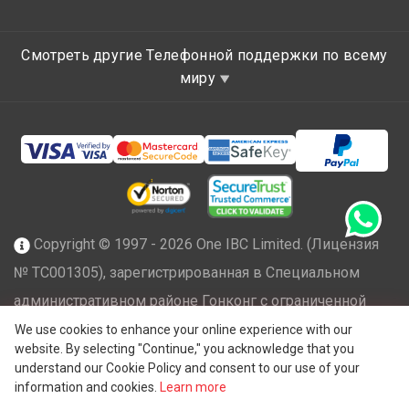
Смотреть другие Телефонной поддержки по всему
миру
Copyright © 1997 - 2026 One IBC Limited. (Лицензия
№ TC001305), зарегистрированная в Специальном
административном районе Гонконг с ограниченной
ответственностью и являющаяся членом сети One IBC
We use cookies to enhance your online experience with our
website. By selecting "Continue," you acknowledge that you
независимых и отдельных юридических лиц,
understand our Cookie Policy and consent to our use of your
®
аффилированных с One IBC
Group ("
One IBC Limited
"),
information and cookies.
Learn more