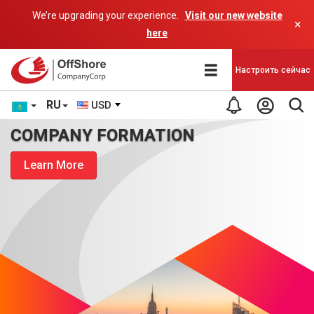
We’re upgrading your experience.
Visit our new website
×
here
Настроить сейчас
RU
USD
COMPANY FORMATION
Learn More