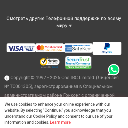
Смотреть другие Телефонной поддержки по всему
миру
Copyright © 1997 - 2026 One IBC Limited. (Лицензия
№ TC001305), зарегистрированная в Специальном
административном районе Гонконг с ограниченной
ответственностью и являющаяся членом сети One IBC
We use cookies to enhance your online experience with our
website. By selecting "Continue," you acknowledge that you
независимых и отдельных юридических лиц,
understand our Cookie Policy and consent to our use of your
®
аффилированных с One IBC
Group ("
One IBC Limited
"),
information and cookies.
Learn more