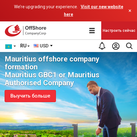
We’re upgrading your experience.
Visit our new website
×
here
Настроить сейчас
RU
USD
Mauritius offshore company
formation
Mauritius GBC1 or Mauritius
Authorised Company
Выучить больше