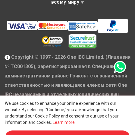
всему миру
Copyright © 1997 - 2026 One IBC Limited. (Лицензия
№ TC001305), зарегистрированная в Специальном
административном районе Гонконг с ограниченной
ответственностью и являющаяся членом сети One
IBC независимых и отдельных юридических лиц,
®
аффилированных с One IBC
Group ("
One IBC
We use cookies to enhance your online experience with our
website. By selecting "Continue," you acknowledge that you
Limited
"), швейцарской компанией. Все права
understand our Cookie Policy and consent to our use of your
защищены. Пожалуйста, см.
Структуру One IBC
для
information and cookies.
Learn more
получения дополнительной информации.