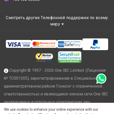
Смотреть другие Телефонной поддержки по всему
миру
Copyright © 1997 - 2026 One IBC Limited. (Лицензия
№ TC001305), зарегистрированная в Специальном
административном районе Гонконг с ограниченной
ответственностью и являющаяся членом сети One IBC
независимых и отдельных юридических лиц,
®
We use cookies to enhance your online experience with our
аффилированных с One IBC
Group ("
One IBC Limited
"),