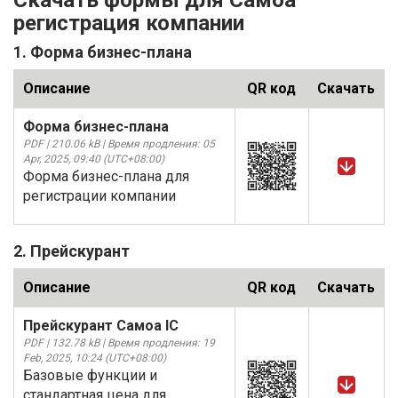
Скачать формы для Самоа
регистрация компании
1. Форма бизнес-плана
Описание
QR код
Скачать
Форма бизнес-плана
PDF | 210.06 kB | Время продления: 05
Apr, 2025, 09:40 (UTC+08:00)
Форма бизнес-плана для
регистрации компании
2. Прейскурант
Описание
QR код
Скачать
Прейскурант Самоа IC
PDF | 132.78 kB | Время продления: 19
Feb, 2025, 10:24 (UTC+08:00)
Базовые функции и
стандартная цена для