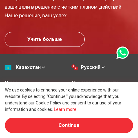
ваши цели в решение с четким планом действий.
Наше решение, ваш успех.
Учить больше
Казахстан
Русский
О нас
Скачать документы
We use cookies to enhance your online experience with our
Универсальные условия
Созданные нами
website. By selecting "Continue," you acknowledge that you
understand our Cookie Policy and consent to our use of your
обслуживания
компании
information and cookies.
Learn more
Юридические
Страны / Юрисдикции
Continue
соглашения
Глоссарий