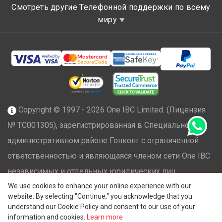
Смотреть другие Телефонной поддержки по всему
миру
Copyright © 1997 - 2026 One IBC Limited. (Лицензия
№ TC001305), зарегистрированная в Специальном
административном районе Гонконг с ограниченной
ответственностью и являющаяся членом сети One IBC
независимых и отдельных юридических лиц,
®
We use cookies to enhance your online experience with our
аффилированных с One IBC
Group ("
One IBC Limited
"),
website. By selecting "Continue," you acknowledge that you
швейцарской компанией. Все права защищены.
understand our Cookie Policy and consent to our use of your
Пожалуйста, см.
Структуру One IBC
для получения
information and cookies.
Learn more