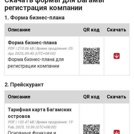
Скачать формы для Багамы
регистрация компании
1. Форма бизнес-плана
Описание
QR код
Скачать
Форма бизнес-плана
PDF | 210.06 kB | Время продления: 05
Apr, 2025, 09:40 (UTC+08:00)
Форма бизнес-плана для
регистрации компании
2. Прейскурант
Описание
QR код
Скачать
Тарифная карта Багамских
островов
PDF | 132.47 kB | Время продления: 19
Feb, 2025, 10:36 (UTC+08:00)
Основные функции и