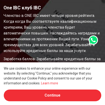
One IBC клуб IBC
Членство в ONE IBC имеет четыре уровня рейтинга.
Когда когда Вы соответствуете квалификационным
критериям, Ваш уровень членства будет
автоматически повышен. Наслаждайтесь наградами и
впечатлениями на протяжении Вашей пути. Узнайте о
преимуществах для всех уровней. Зарабатывайте и
используйте кредитные баллы за наши услуги.
Заработка баллов: Зарабатывайте кредитные баллы за
соответствующую покупку услуг. Вы будете получать
We use cookies to enhance your online experience with our
кредитные баллы за каждый потраченный доллар
website. By selecting "Continue," you acknowledge that you
США.
understand our Cookie Policy and consent to our use of your
information and cookies.
Learn more
Использование баллов: Используйте баллы прямо
на Ваш счет. 100 кредитных баллов = 1 доллар США.
Continue
Просмотреть все преимущества