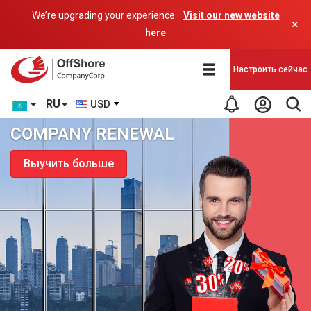
We’re upgrading your experience.
Visit our new website
×
here
Настроить сейчас
RU
USD
COMPANY RENEWAL
Выучить больше