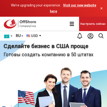
We’re upgrading your experience.
Visit our new website
×
here
Настроить сейчас
RU
USD
Сделайте бизнес в США проще
Готовы создать компанию в 50 штатах