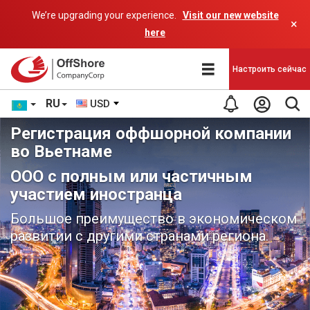
We’re upgrading your experience.
Visit our new website
×
here
Настроить сейчас
RU
USD
Регистрация оффшорной компании
во Вьетнаме
ООО с полным или частичным
участием иностранца
Большое преимущество в экономическом
развитии с другими странами региона.