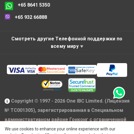
+65 8641 5350
+65 932 66888
Смотреть другие Телефонной поддержки по
всему миру
Copyright © 1997 - 2026 One IBC Limited. (Лицензия
№ TC001305), зарегистрированная в Специальном
административном районе Гонконг с ограниченной
ответственностью и являющаяся членом сети One
We use cookies to enhance your online experience with our