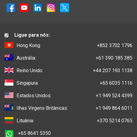
Ligue para nós:
Hong Kong:
+852 3702 1796
Austrália:
+61 390 185 385
Reino Unido:
+44 207 193 1138
Singapura:
+65 6035 1116
Estados Unidos:
+1 949 524 4399
Ilhas Virgens Britânicas:
+1 949 864 6011
Lituânia:
+370 5214 0765
+65 8641 5350