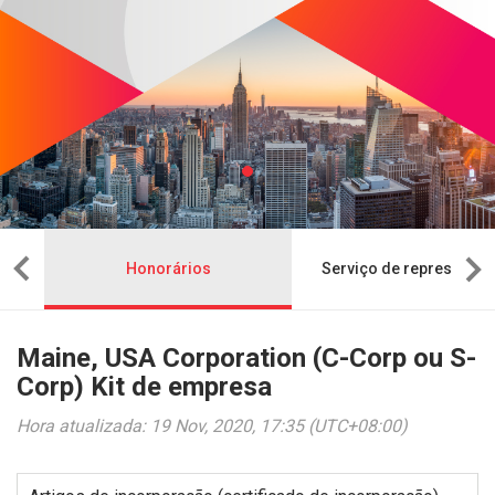
sa
Honorários
Serviço de representaç
Maine, USA Corporation (C-Corp ou S-
Corp) Kit de empresa
Hora atualizada: 19 Nov, 2020, 17:35 (UTC+08:00)