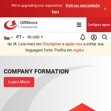
We’re upgrading your experience.
Visit our new website
×
here
Configure agora
PT
USD
Você está lendo em Português tradução por um programa
de IA. Leia mais em
Disclaimer
e
ajude-nos
a editar sua
linguagem forte. Prefira em
inglês
.
COMPANY FORMATION
Learn More