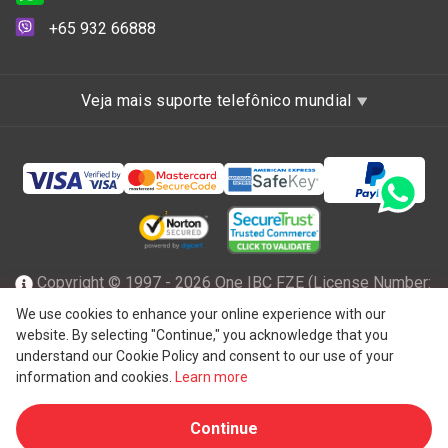
+65 932 66888
Veja mais suporte telefônico mundial
Copyright © 1997 - 2026 One IBC FZE (License Number:
47001217), incorporada em Ras Al Khaimah, nos Emirados
We use cookies to enhance your online experience with our
website. By selecting "Continue," you acknowledge that you
Árabes Unidos com responsabilidade limitada e uma firma
understand our Cookie Policy and consent to our use of your
membro da rede One IBC de entidade legal independente e
information and cookies.
Learn more
®
separada afiliada ao One IBC
Group ("
One IBC Limited
"),
Continue
uma entidade suíça. Todos os direitos reservados.