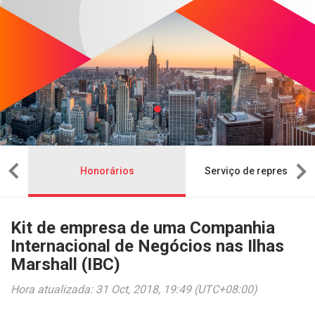
sa
Honorários
Serviço de representaç
Kit de empresa de uma Companhia
Internacional de Negócios nas Ilhas
Marshall (IBC)
Hora atualizada: 31 Oct, 2018, 19:49 (UTC+08:00)