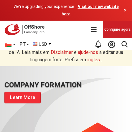
We’re upgrading your experience.
Visit our new website
×
here
Configure agora
PT
USD
Você está lendo em Português tradução por um programa
de IA. Leia mais em
Disclaimer
e
ajude-nos
a editar sua
linguagem forte. Prefira em
inglês
.
COMPANY FORMATION
Learn More