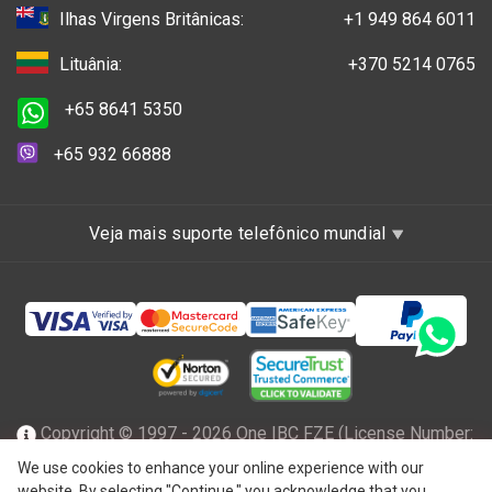
Ilhas Virgens Britânicas:
+1 949 864 6011
Lituânia:
+370 5214 0765
+65 8641 5350
+65 932 66888
Veja mais suporte telefônico mundial
Copyright © 1997 - 2026 One IBC FZE (License Number:
47001217), incorporada em Ras Al Khaimah, nos Emirados
We use cookies to enhance your online experience with our
website. By selecting "Continue," you acknowledge that you