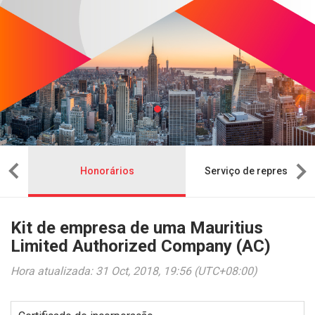
sa
Honorários
Serviço de representaç
Kit de empresa de uma Mauritius
Limited Authorized Company (AC)
Hora atualizada: 31 Oct, 2018, 19:56 (UTC+08:00)