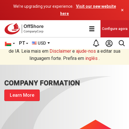
We’re upgrading your experience.
Visit our new website
×
here
Configure agora
PT
USD
Você está lendo em Português tradução por um programa
de IA. Leia mais em
Disclaimer
e
ajude-nos
a editar sua
linguagem forte. Prefira em
inglês
.
COMPANY FORMATION
Learn More