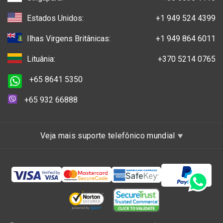
Estados Unidos:
+1 949 524 4399
Ilhas Virgens Britânicas:
+1 949 864 6011
Lituânia:
+370 5214 0765
+65 8641 5350
+65 932 66888
Veja mais suporte telefônico mundial