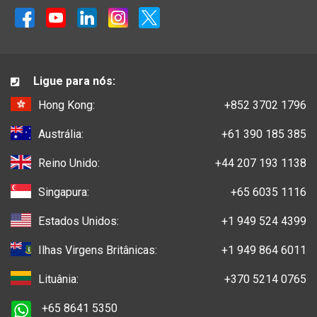
Ligue para nós:
Hong Kong:
+852 3702 1796
Austrália:
+61 390 185 385
Reino Unido:
+44 207 193 1138
Singapura:
+65 6035 1116
Estados Unidos:
+1 949 524 4399
Ilhas Virgens Britânicas:
+1 949 864 6011
Lituânia:
+370 5214 0765
+65 8641 5350