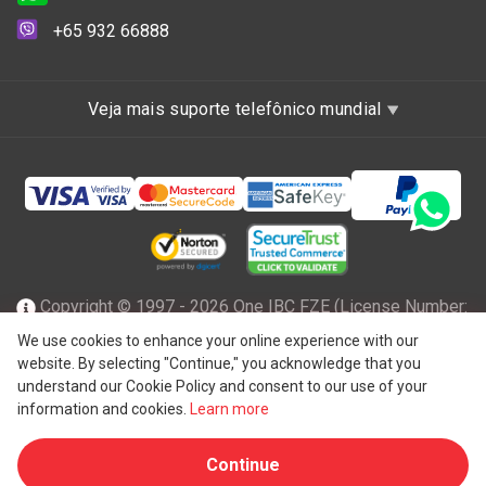
+65 932 66888
Veja mais suporte telefônico mundial
Copyright © 1997 - 2026 One IBC FZE (License Number:
47001217), incorporada em Ras Al Khaimah, nos Emirados
We use cookies to enhance your online experience with our
website. By selecting "Continue," you acknowledge that you
Árabes Unidos com responsabilidade limitada e uma firma
understand our Cookie Policy and consent to our use of your
membro da rede One IBC de entidade legal independente e
information and cookies.
Learn more
®
separada afiliada ao One IBC
Group ("
One IBC Limited
"),
Continue
uma entidade suíça. Todos os direitos reservados.