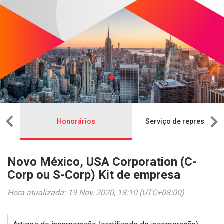
sa
Honorários
Serviço de representaç
Novo México, USA Corporation (C-
Corp ou S-Corp) Kit de empresa
Hora atualizada: 19 Nov, 2020, 18:10 (UTC+08:00)