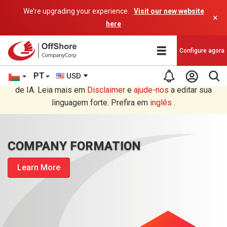
We’re upgrading your experience.
Visit our new website
×
here
Configure agora
PT
USD
Você está lendo em Português tradução por um programa
de IA. Leia mais em
Disclaimer
e
ajude-nos
a editar sua
linguagem forte. Prefira em
inglês
.
COMPANY FORMATION
Learn More