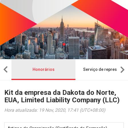
sa
Honorários
Serviço de representaç
Kit da empresa da Dakota do Norte,
EUA, Limited Liability Company (LLC)
Hora atualizada: 19 Nov, 2020, 17:41 (UTC+08:00)