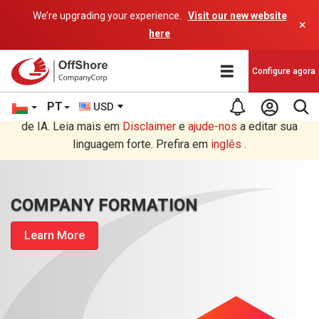
We’re upgrading your experience.
Visit our new website
×
here
Configure agora
PT
USD
Você está lendo em Português tradução por um programa
de IA. Leia mais em
Disclaimer
e
ajude-nos
a editar sua
linguagem forte. Prefira em
inglês
.
COMPANY FORMATION
Learn More