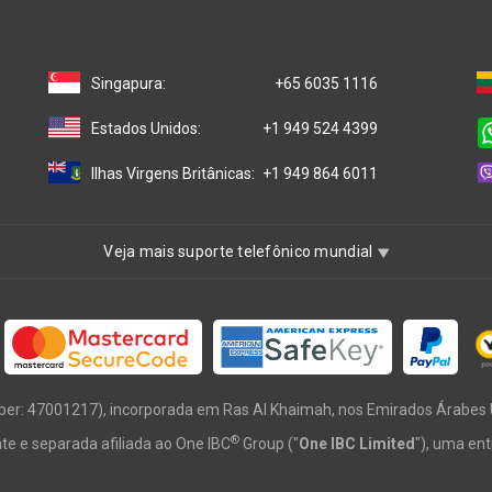
Singapura:
+65 6035 1116
Estados Unidos:
+1 949 524 4399
Ilhas Virgens Britânicas:
+1 949 864 6011
Veja mais suporte telefônico mundial
ber: 47001217), incorporada em Ras Al Khaimah, nos Emirados Árabes 
®
e e separada afiliada ao One IBC
Group ("
One IBC Limited
"), uma ent