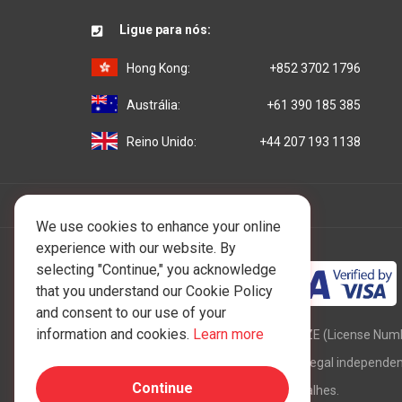
Ligue para nós:
Hong Kong:
+852 3702 1796
Austrália:
+61 390 185 385
Reino Unido:
+44 207 193 1138
We use cookies to enhance your online
experience with our website. By
selecting "Continue," you acknowledge
that you understand our Cookie Policy
and consent to our use of your
information and cookies.
Learn more
Copyright © 1997 - 2026 One IBC FZE (License Num
membro da rede One IBC de entidade legal independent
Continue
estrutura One IBC
para obter mais detalhes.