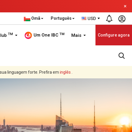
×
Omã
Português
USD
TM
TM
Um One IBC
Club
Mais
Configure agora
 sua linguagem forte. Prefira em
inglês
.