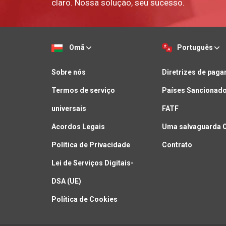
claro. Nossa solução, seu sucesso.
Omã
Português
Sobre nós
Diretrizes de pag
Termos de serviço
Países Sancionado
universais
FATF
Acordos Legais
Uma salvaguarda 
Política de Privacidade
Contrato
Lei de Serviços Digitais-
DSA (UE)
Política de Cookies