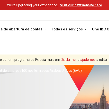
We’re upgrading your experience.
Visit our new website here
ia de abertura de contas
Todos os serviços
One IBC 
o por um programa de IA. Leia mais em
Disclaimer
e
ajude-nos
a editar
it de empresa IBC nos Emirados Árabes Unidos (EAU)