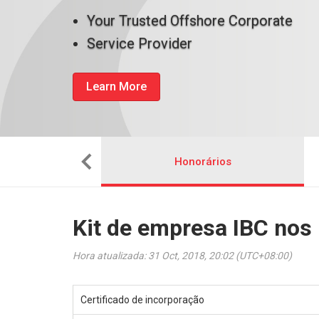
Your Trusted Offshore Corporate
Service Provider
Learn More
uma empresa
Honorários
Kit de empresa IBC nos
Hora atualizada: 31 Oct, 2018, 20:02 (UTC+08:00)
Certificado de incorporação