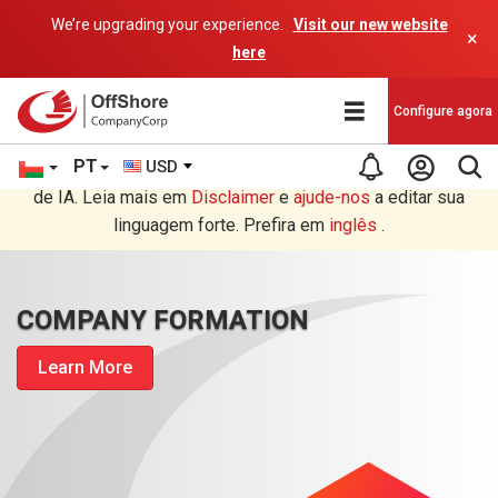
We’re upgrading your experience.
Visit our new website
×
here
Configure agora
PT
USD
Você está lendo em Português tradução por um programa
de IA. Leia mais em
Disclaimer
e
ajude-nos
a editar sua
linguagem forte. Prefira em
inglês
.
COMPANY FORMATION
Learn More