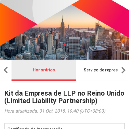
sa
Honorários
Serviço de representaç
Kit da Empresa de LLP no Reino Unido
(Limited Liability Partnership)
Hora atualizada: 31 Oct, 2018, 19:40 (UTC+08:00)