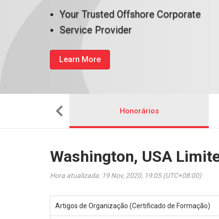
Your Trusted Offshore Corporate
Service Provider
Learn More
uma empresa
Honorários
Washington, USA Limite
Hora atualizada: 19 Nov, 2020, 19:05 (UTC+08:00)
Artigos de Organização (Certificado de Formação)