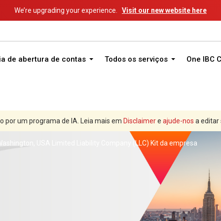
We’re upgrading your experience.
Visit our new website here
ia de abertura de contas
Todos os serviços
One IBC 
o por um programa de IA. Leia mais em
Disclaimer
e
ajude-nos
a editar
ashington, USA Limited Liability Company (LLC) Kit da empresa