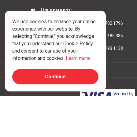
Ligue para nós:
We use cookies to enhance your online
Hong Kong:
+852 3702 1796
experience with our website. By
selecting "Continue," you acknowledge
Austrália:
+61 390 185 385
that you understand our Cookie Policy
Reino Unido:
+44 207 193 1138
and consent to our use of your
information and cookies.
Learn more
Continue
Copyright © 1997 - 2026 One IBC FZE (License Num
membro da rede One IBC de entidade legal independent
estrutura One IBC
para obter mais detalhes.