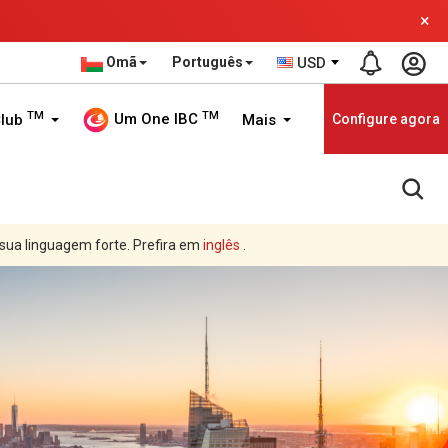
×
Omã
Português
USD
TM
TM
Um One IBC
Club
Mais
Configure agora
 sua linguagem forte. Prefira em
inglês
.