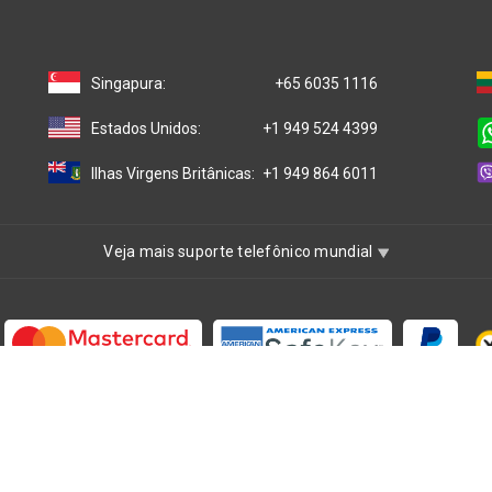
Singapura:
+65 6035 1116
Estados Unidos:
+1 949 524 4399
Ilhas Virgens Britânicas:
+1 949 864 6011
Veja mais suporte telefônico mundial
ber: 47001217), incorporada em Ras Al Khaimah, nos Emirados Árabes 
®
e e separada afiliada ao One IBC
Group ("
One IBC Limited
"), uma ent