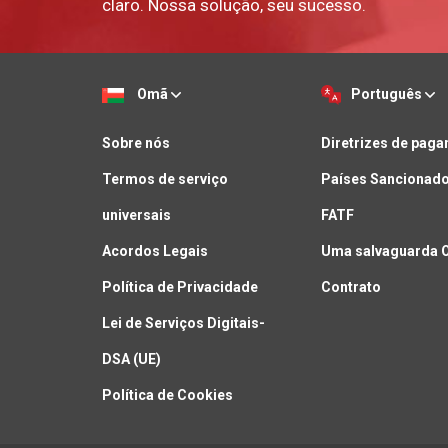
claro. Nossa solução, seu sucesso.
Omã
Português
Sobre nós
Diretrizes de pag
Termos de serviço
Países Sancionado
universais
FATF
Acordos Legais
Uma salvaguarda 
Política de Privacidade
Contrato
Lei de Serviços Digitais-
DSA (UE)
Política de Cookies