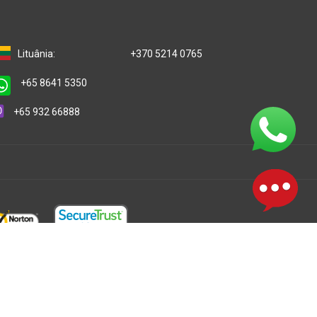
Lituânia:
+370 5214 0765
+65 8641 5350
+65 932 66888
Unidos com responsabilidade limitada e uma firma
idade suíça. Todos os direitos reservados. Consulte a